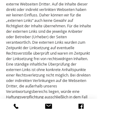
externe Webseiten Dritter. Auf die Inhalte dieser
direkt oder indirekt verlinkten Webseiten haben
wir keinen Einfluss. Daher können wir für die
„externen Links“ auch keine Gewähr auf
Richtigkeit der Inhalte übernehmen. Für die Inhalte
der externen Links sind die jeweilige Anbieter
oder Betreiber (Urheber) der Seiten
verantwortlich. Die externen Links wurden zum
Zeitpunkt der Linksetzung auf eventuelle
Rechtsverstöße überprüft und waren im Zeitpunkt
der Linksetzung frei von rechtswidrigen Inhalten.
Eine ständige inhaltliche Überprüfung der
externen Links ist ohne konkrete Anhaltspunkte
einer Rechtsverletzung nicht möglich. Bei direkten
oder indirekten Verlinkungen auf die Webseiten
Dritter, die außerhalb unseres
Verantwortungsbereichs liegen, würde eine
Haftungsverpflichtung ausschließlich in dem Fall
nur bestehen, wenn wir von den Inhalten Kenntnis
erlangen und es uns technisch möglich und
zumutbar wäre, die Nutzung im Falle
rechtswidriger Inhalte zu verhindern.
Diese Haftungsausschlusserklärung gilt auch
innerhalb des eigenen Internetauftrittes gesetzten