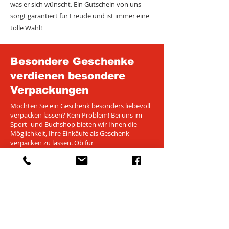
was er sich wünscht. Ein Gutschein von uns
sorgt garantiert für Freude und ist immer eine
tolle Wahl!
Besondere Geschenke
verdienen besondere
Verpackungen
Möchten Sie ein Geschenk besonders liebevoll
verpacken lassen? Kein Problem! Bei uns im
Sport- und Buchshop bieten wir Ihnen die
Möglichkeit, Ihre Einkäufe als Geschenk
verpacken zu lassen. Ob für
Geburtstagsgeschenke, besondere Anlässe
oder einfach als nette Geste – wir helfen, das
perfekte Präsent noch besonderer zu machen.
Sprechen Sie uns an!
ThalheimCARD