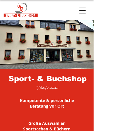
Sport- & Buchshop
Thalheim
Kompetente & persönliche
Beratung vor Ort
Große Auswahl an
Sportsachen & Büchern